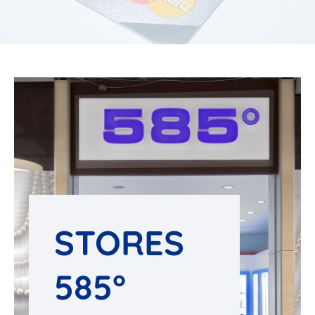
STORES
585°